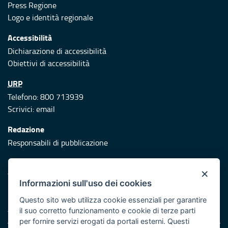
Press Regione
Logo e identità regionale
Accessibilità
Dichiarazione di accessibilità
Obiettivi di accessibilità
URP
Telefono: 800 713939
Scrivici:
email
Redazione
Responsabili di pubblicazione
Protezione civile
×
Vai al sito di Protezione Civile Puglia
Informazioni sull'uso dei cookies
Iniziativa finanziata con risorse del POR Puglia 2014/2020 -
Questo sito web utilizza cookie essenziali per garantire
Asse XI
il suo corretto funzionamento e cookie di terze parti
per fornire servizi erogati da portali esterni. Questi