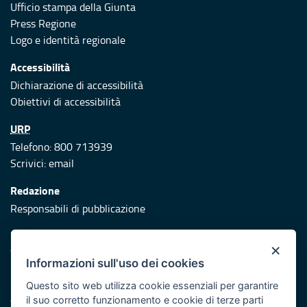
Ufficio stampa della Giunta
Press Regione
Logo e identità regionale
Accessibilità
Dichiarazione di accessibilità
Obiettivi di accessibilità
URP
Telefono: 800 713939
Scrivici:
email
Redazione
Responsabili di pubblicazione
Protezione civile
×
Vai al sito di Protezione Civile Puglia
Informazioni sull'uso dei cookies
Iniziativa finanziata con risorse del POR Puglia 2014/2020 -
Questo sito web utilizza cookie essenziali per garantire
Asse XI
il suo corretto funzionamento e cookie di terze parti