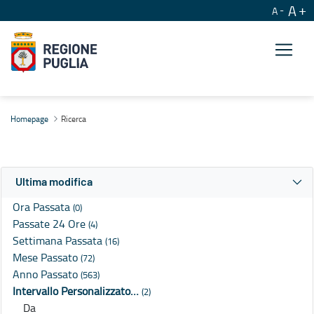
A
A
Ricerca
Homepage
Ricerca
Ultima modifica
Ora Passata
(0)
Passate 24 Ore
(4)
Settimana Passata
(16)
Mese Passato
(72)
Anno Passato
(563)
Intervallo Personalizzato…
(2)
Da