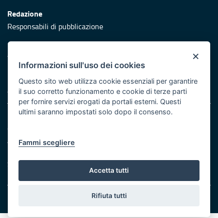
Redazione
Responsabili di pubblicazione
Protezione civile
×
Vai al sito di Protezione Civile Puglia
Informazioni sull'uso dei cookies
Iniziativa finanziata con risorse del POR Puglia 2014/2020 -
Questo sito web utilizza cookie essenziali per garantire
Asse XI
il suo corretto funzionamento e cookie di terze parti
per fornire servizi erogati da portali esterni. Questi
ultimi saranno impostati solo dopo il consenso.
Note legali
Cookie e privacy
Atti di notifica
Fammi scegliere
Feed RSS
Servizi Intranet
Accetta tutti
Rifiuta tutti
© Regione Puglia