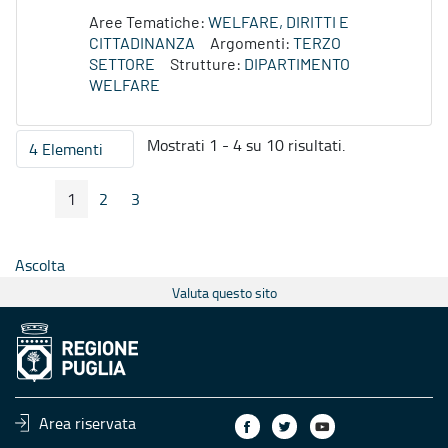
Aree Tematiche:
WELFARE, DIRITTI E
CITTADINANZA
Argomenti:
TERZO
SETTORE
Strutture:
DIPARTIMENTO
WELFARE
Mostrati 1 - 4 su 10 risultati.
4 Elementi
Per pagina
1
2
3
Pagina Precedente
Pagina Seguente
Pagina
Pagina
Pagina
Ascolta
Valuta questo sito
Area riservata