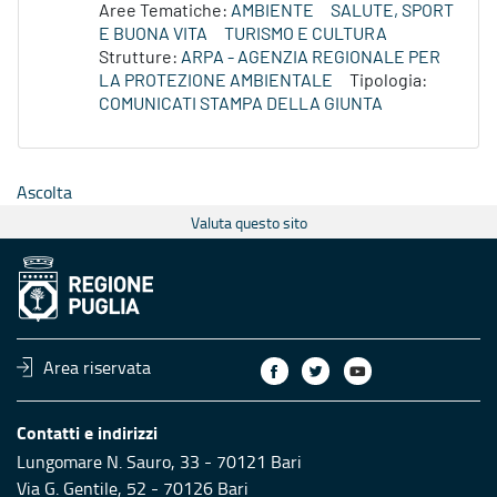
Aree Tematiche:
AMBIENTE
SALUTE, SPORT
E BUONA VITA
TURISMO E CULTURA
Strutture:
ARPA - AGENZIA REGIONALE PER
LA PROTEZIONE AMBIENTALE
Tipologia:
COMUNICATI STAMPA DELLA GIUNTA
Ascolta
Valuta questo sito
Area riservata
Contatti e indirizzi
Lungomare N. Sauro, 33 - 70121 Bari
Via G. Gentile, 52 - 70126 Bari