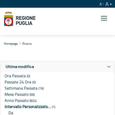
A
A
Ricerca
Homepage
Ricerca
Ultima modifica
Ora Passata
(0)
Passate 24 Ore
(0)
Settimana Passata
(19)
Mese Passato
(69)
Anno Passato
(824)
Intervallo Personalizzato…
(1)
Da