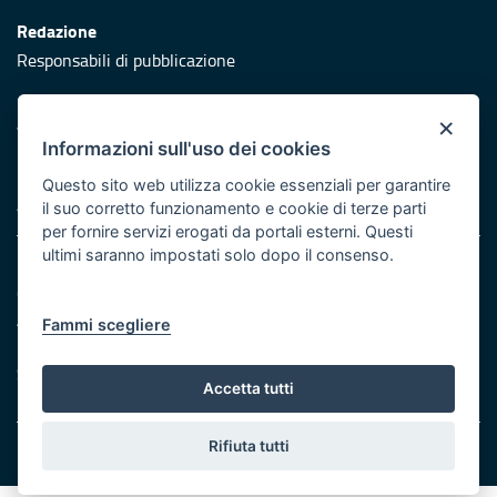
Redazione
Responsabili di pubblicazione
Protezione civile
×
Vai al sito di Protezione Civile Puglia
Informazioni sull'uso dei cookies
Iniziativa finanziata con risorse del POR Puglia 2014/2020 -
Questo sito web utilizza cookie essenziali per garantire
Asse XI
il suo corretto funzionamento e cookie di terze parti
per fornire servizi erogati da portali esterni. Questi
ultimi saranno impostati solo dopo il consenso.
Note legali
Cookie e privacy
Atti di notifica
Fammi scegliere
Feed RSS
Servizi Intranet
Accetta tutti
Rifiuta tutti
© Regione Puglia