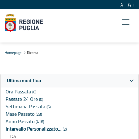
A
A
Ricerca
Homepage
Ricerca
Ultima modifica
Ora Passata
(0)
Passate 24 Ore
(0)
Settimana Passata
(6)
Mese Passato
(23)
Anno Passato
(418)
Intervallo Personalizzato…
(2)
Da