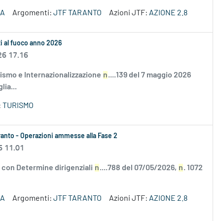
ZA
Argomenti:
JTF TARANTO
Azioni JTF:
AZIONE 2.8
ati al fuoco anno 2026
26 17.16
ismo e Internazionalizzazione
n
....139 del 7 maggio 2026
lia...
:
TURISMO
aranto - Operazioni ammesse alla Fase 2
6 11.01
e con Determine dirigenziali
n
....788 del 07/05/2026,
n
. 1072
ZA
Argomenti:
JTF TARANTO
Azioni JTF:
AZIONE 2.8