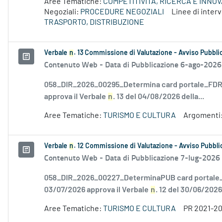
Aree Tematiche:
COMPETITIVITÀ, RICERCA E INNO
Negoziali:
PROCEDURE NEGOZIALI
Linee di inte
TRASPORTO, DISTRIBUZIONE
Verbale
n
. 13 Commissione di Valutazione - Avviso Pubblic
Contenuto Web -
Data di Pubblicazione 6-ago-2026
058_DIR_2026_00295_Determina card portale_FDR_
approva il Verbale
n
. 13 del 04/08/2026 della...
Aree Tematiche:
TURISMO E CULTURA
Argomenti
Verbale
n
. 12 Commissione di Valutazione - Avviso Pubblic
Contenuto Web -
Data di Pubblicazione 7-lug-2026
058_DIR_2026_00227_DeterminaPUB card portale_F
03/07/2026 approva il Verbale
n
. 12 del 30/06/2026.
Aree Tematiche:
TURISMO E CULTURA
PR 2021-2