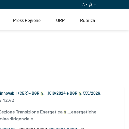
A
A
Press Regione
URP
Rubrica
Rinnovabili (CER) - DGR
n
....1618/2024 e DGR
n
. 555/2026.
6 12.42
 Sezione Transizione Energetica
n
....energetiche
ina dirigenziale...