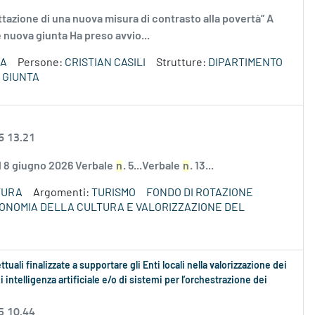
ettazione di una nuova misura di contrasto alla povertà” A
ne nuova giunta Ha preso avvio...
ZA
Persone:
CRISTIAN CASILI
Strutture:
DIPARTIMENTO
 GIUNTA
6 13.21
el 8 giugno 2026 Verbale
n
. 5...Verbale
n
. 13...
TURA
Argomenti:
TURISMO
FONDO DI ROTAZIONE
ECONOMIA DELLA CULTURA E VALORIZZAZIONE DEL
uali finalizzate a supportare gli Enti locali nella valorizzazione dei
 intelligenza artificiale e/o di sistemi per l’orchestrazione dei
5 10.44