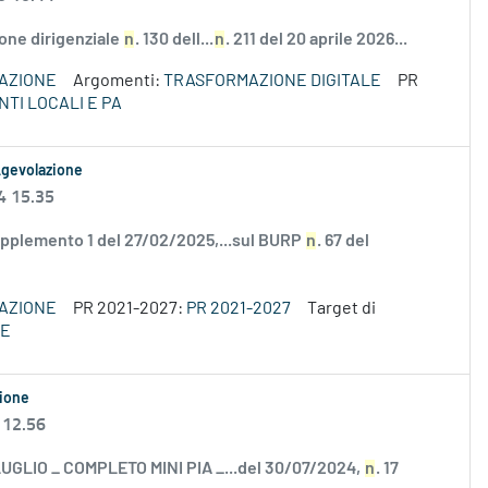
ione dirigenziale
n
. 130 dell...
n
. 211 del 20 aprile 2026...
VAZIONE
Argomenti:
TRASFORMAZIONE DIGITALE
PR
NTI LOCALI E PA
 Agevolazione
4 15.35
supplemento 1 del 27/02/2025,...sul BURP
n
. 67 del
VAZIONE
PR 2021-2027:
PR 2021-2027
Target di
SE
zione
 12.56
 LUGLIO _ COMPLETO MINI PIA _...del 30/07/2024,
n
. 17