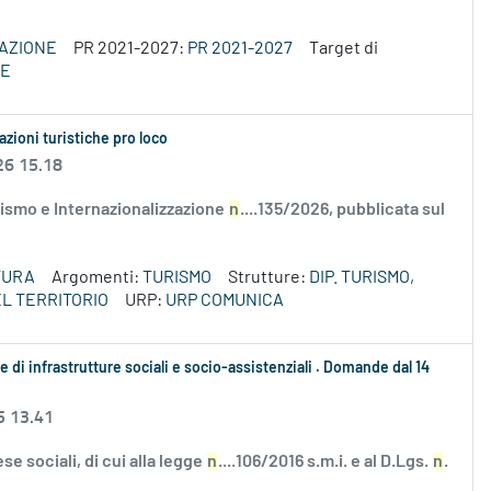
VAZIONE
PR 2021-2027:
PR 2021-2027
Target di
SE
azioni turistiche pro loco
26 15.18
ismo e Internazionalizzazione
n
....135/2026, pubblicata sul
TURA
Argomenti:
TURISMO
Strutture:
DIP. TURISMO,
L TERRITORIO
URP:
URP COMUNICA
 di infrastrutture sociali e socio-assistenziali . Domande dal 14
5 13.41
e sociali, di cui alla legge
n
....106/2016 s.m.i. e al D.Lgs.
n
.