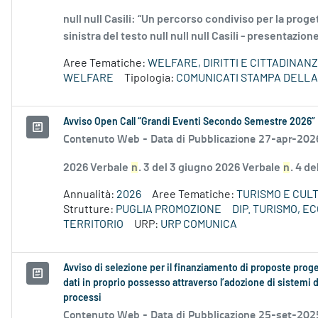
null null Casili: “Un percorso condiviso per la prog
sinistra del testo null null null Casili - presentazio
Aree Tematiche:
WELFARE, DIRITTI E CITTADINAN
WELFARE
Tipologia:
COMUNICATI STAMPA DELLA
Avviso Open Call “Grandi Eventi Secondo Semestre 2026”
Contenuto Web -
Data di Pubblicazione 27-apr-202
2026 Verbale
n
. 3 del 3 giugno 2026 Verbale
n
. 4 d
Annualità:
2026
Aree Tematiche:
TURISMO E CUL
Strutture:
PUGLIA PROMOZIONE
DIP. TURISMO, 
TERRITORIO
URP:
URP COMUNICA
Avviso di selezione per il finanziamento di proposte progett
dati in proprio possesso attraverso l’adozione di sistemi di
processi
Contenuto Web -
Data di Pubblicazione 25-set-202