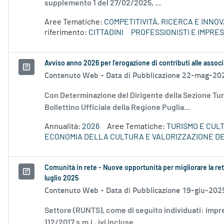
supplemento 1 del 27/02/2025, ...
Aree Tematiche:
COMPETITIVITÀ, RICERCA E INNO
riferimento:
CITTADINI
PROFESSIONISTI E IMPRE
Avviso anno 2026 per l’erogazione di contributi alle associ
Contenuto Web -
Data di Pubblicazione 22-mag-20
Con Determinazione del Dirigente della Sezione Tur
Bollettino Ufficiale della Regione Puglia...
Annualità:
2026
Aree Tematiche:
TURISMO E CUL
ECONOMIA DELLA CULTURA E VALORIZZAZIONE DE
Comunità in rete - Nuove opportunità per migliorare la rete
luglio 2025
Contenuto Web -
Data di Pubblicazione 19-giu-202
Settore (RUNTS), come di seguito individuati: impres
112/2017 s.m.i., ivi incluse...