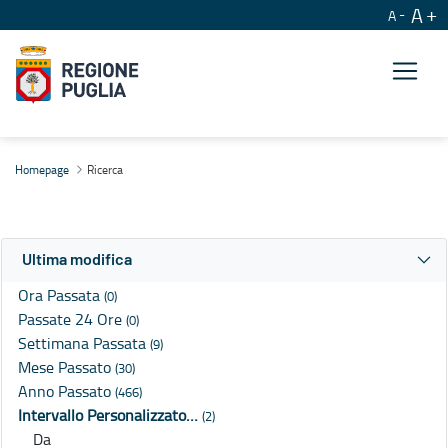
A
A
Ricerca
Homepage
Ricerca
Ultima modifica
Ora Passata
(0)
Passate 24 Ore
(0)
Settimana Passata
(9)
Mese Passato
(30)
Anno Passato
(466)
Intervallo Personalizzato…
(2)
Da