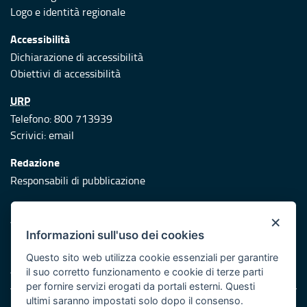
Logo e identità regionale
Accessibilità
Dichiarazione di accessibilità
Obiettivi di accessibilità
URP
Telefono: 800 713939
Scrivici:
email
Redazione
Responsabili di pubblicazione
Protezione civile
×
Vai al sito di Protezione Civile Puglia
Informazioni sull'uso dei cookies
Iniziativa finanziata con risorse del POR Puglia 2014/2020 -
Questo sito web utilizza cookie essenziali per garantire
Asse XI
il suo corretto funzionamento e cookie di terze parti
per fornire servizi erogati da portali esterni. Questi
ultimi saranno impostati solo dopo il consenso.