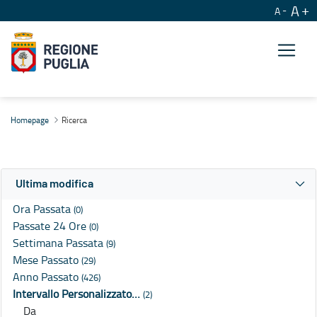
A
A
Ricerca
Homepage
Ricerca
Ultima modifica
Ora Passata
(0)
Passate 24 Ore
(0)
Settimana Passata
(9)
Mese Passato
(29)
Anno Passato
(426)
Intervallo Personalizzato…
(2)
Da