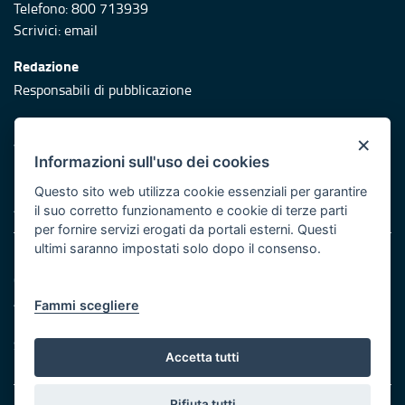
Telefono: 800 713939
Scrivici:
email
Redazione
Responsabili di pubblicazione
Protezione civile
×
Vai al sito di Protezione Civile Puglia
Informazioni sull'uso dei cookies
Iniziativa finanziata con risorse del POR Puglia 2014/2020 -
Questo sito web utilizza cookie essenziali per garantire
Asse XI
il suo corretto funzionamento e cookie di terze parti
per fornire servizi erogati da portali esterni. Questi
ultimi saranno impostati solo dopo il consenso.
Note legali
Cookie e privacy
Atti di notifica
Fammi scegliere
Feed RSS
Servizi Intranet
Accetta tutti
Rifiuta tutti