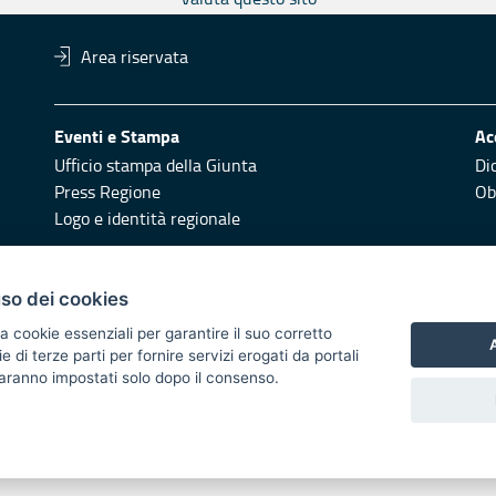
Area riservata
Eventi e Stampa
Ac
Ufficio stampa della Giunta
Di
Press Regione
Obi
Logo e identità regionale
Redazione
Pr
uso dei cookies
Responsabili di pubblicazione
Vai
a cookie essenziali per garantire il suo corretto
A
di terze parti per fornire servizi erogati da portali
 2014/2020 - Asse XI
 saranno impostati solo dopo il consenso.
i di notifica
Feed RSS
Servizi Intranet