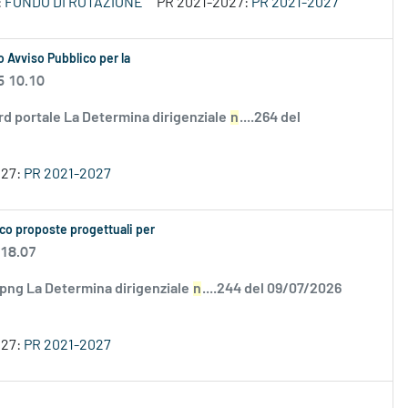
:
FONDO DI ROTAZIONE
PR 2021-2027:
PR 2021-2027
 Avviso Pubblico per la
6 10.10
rd portale La Determina dirigenziale
n
....264 del
027:
PR 2021-2027
co proposte progettuali per
 18.07
.png La Determina dirigenziale
n
....244 del 09/07/2026
027:
PR 2021-2027