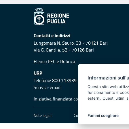
Contatti e indirizzi
Lungomare N. Sauro, 33 - 70121 Bari
Via G. Gentile, 52 - 70126 Bari
Elenco PEC
e
Rubrica
URP
Informazioni sull'
Telefono: 800 713939
Scrivici:
email
Questo sito web utilizz
funzionamento e cookie 
Iniziativa finanziata con risorse del POR Puglia
esterni. Questi ultimi
Note legali
Cookie e privacy
Att
Fammi scegliere