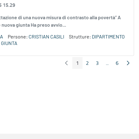
6 15.29
ettazione di una nuova misura di contrasto alla povertà” A
ne nuova giunta Ha preso avvio...
ZA
Persone:
CRISTIAN CASILI
Strutture:
DIPARTIMENTO
 GIUNTA
1
2
3
...
6
Pagina Precedente
Pagin
Pagina
Pagina
Pagina
Pagine interme
Pagina