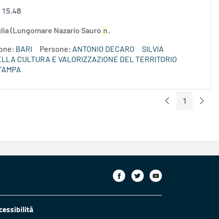
 15.48
uglia (Lungomare Nazario Sauro
n
.
ione:
BARI
Persone:
ANTONIO DECARO
SILVIA
DELLA CULTURA E VALORIZZAZIONE DEL TERRITORIO
TAMPA
1
Pagina Preceden
Pagin
Pagina
cessibilità