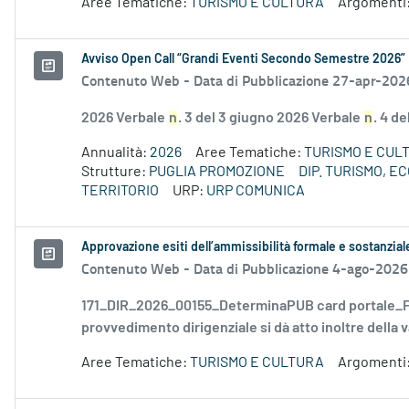
Aree Tematiche:
TURISMO E CULTURA
Argomenti
Avviso Open Call “Grandi Eventi Secondo Semestre 2026”
Contenuto Web -
Data di Pubblicazione 27-apr-202
2026 Verbale
n
. 3 del 3 giugno 2026 Verbale
n
. 4 d
Annualità:
2026
Aree Tematiche:
TURISMO E CUL
Strutture:
PUGLIA PROMOZIONE
DIP. TURISMO, 
TERRITORIO
URP:
URP COMUNICA
Approvazione esiti dell’ammissibilità formale e sostanzia
Contenuto Web -
Data di Pubblicazione 4-ago-2026
171_DIR_2026_00155_DeterminaPUB card portale_FD
provvedimento dirigenziale si dà atto inoltre della v
Aree Tematiche:
TURISMO E CULTURA
Argomenti