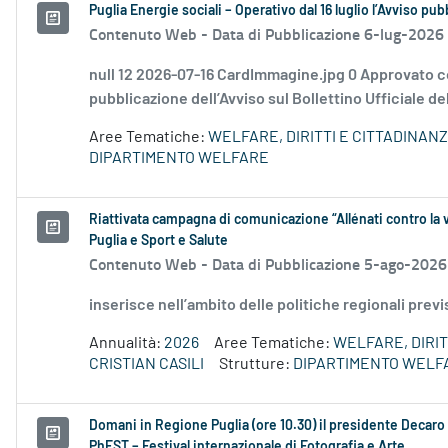
Puglia Energie sociali – Operativo dal 16 luglio l’Avviso pu
Contenuto Web -
Data di Pubblicazione 6-lug-2026
null 12 2026-07-16 CardImmagine.jpg 0 Approvato c
pubblicazione dell’Avviso sul Bollettino Ufficiale de
Aree Tematiche:
WELFARE, DIRITTI E CITTADINAN
DIPARTIMENTO WELFARE
Riattivata campagna di comunicazione “Allénati contro la v
Puglia e Sport e Salute
Contenuto Web -
Data di Pubblicazione 5-ago-2026
inserisce nell’ambito delle politiche regionali prev
Annualità:
2026
Aree Tematiche:
WELFARE, DIRIT
CRISTIAN CASILI
Strutture:
DIPARTIMENTO WELF
Domani in Regione Puglia (ore 10.30) il presidente Decaro e
PhEST – Festival internazionale di Fotografia e Arte