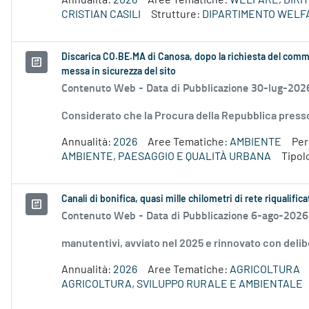
Annualità:
2026
Aree Tematiche:
WELFARE, DIRIT
CRISTIAN CASILI
Strutture:
DIPARTIMENTO WELF
Discarica CO.BE.MA di Canosa, dopo la richiesta del commi
messa in sicurezza del sito
Contenuto Web -
Data di Pubblicazione 30-lug-202
Considerato che la Procura della Repubblica presso i
Annualità:
2026
Aree Tematiche:
AMBIENTE
Pe
AMBIENTE, PAESAGGIO E QUALITÀ URBANA
Tipol
Canali di bonifica, quasi mille chilometri di rete riqualifica
Contenuto Web -
Data di Pubblicazione 6-ago-2026
manutentivi, avviato nel 2025 e rinnovato con delib
Annualità:
2026
Aree Tematiche:
AGRICOLTURA
AGRICOLTURA, SVILUPPO RURALE E AMBIENTALE