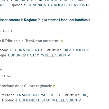
TI E CITTADINANZA
PARITÀ DI GENERE
Persone:
ARE
Tipologia:
COMUNICATI STAMPA DELLA GIUNTA
ssariamento la Regione Puglia stanzia i fondi per bonifica e
6 16.13
l Tribunale di Trani, con nota prot.
n
.
rsone:
DEBORA CILIENTO
Strutture:
DIPARTIMENTO
ogia:
COMUNICATI STAMPA DELLA GIUNTA
ti
 13.24
erazione della Giunta regionale
n
.
Persone:
FRANCESCO PAOLICELLI
Strutture:
DIP.
Tipologia:
COMUNICATI STAMPA DELLA GIUNTA