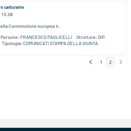
aro carburante
 13.28
e della Commissione europea
n
.
Persone:
FRANCESCO PAOLICELLI
Strutture:
DIP.
Tipologia:
COMUNICATI STAMPA DELLA GIUNTA
1
2
Pagina Precedente
Pagin
Pagina
Pagina