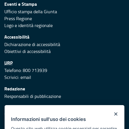
Eventi e Stampa
Ufficio stampa della Giunta
Press Regione
Logo e identità regionale
Accessibilità
Dichiarazione di accessibilità
Obiettivi di accessibilità
URP
Telefono: 800 713939
Scrivici:
email
Redazione
Responsabili di pubblicazione
Protezione civile
×
Vai al sito di Protezione Civile Puglia
Informazioni sull'uso dei cookies
Iniziativa finanziata con risorse del POR Puglia 2014/2020 -
Questo sito web utilizza cookie essenziali per garantire