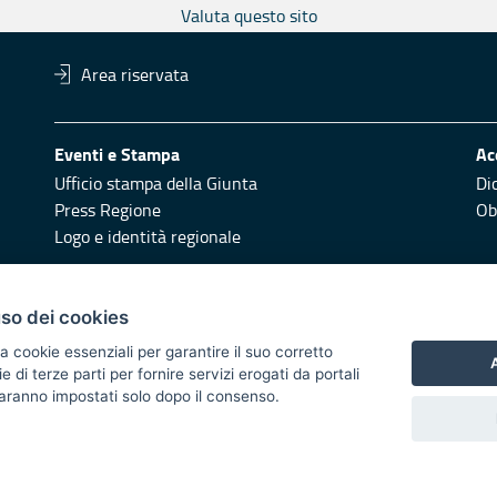
Valuta questo sito
Area riservata
Eventi e Stampa
Ac
Ufficio stampa della Giunta
Di
Press Regione
Obi
Logo e identità regionale
Redazione
Pr
uso dei cookies
Responsabili di pubblicazione
Vai
a cookie essenziali per garantire il suo corretto
A
di terze parti per fornire servizi erogati da portali
 2014/2020 - Asse XI
 saranno impostati solo dopo il consenso.
i di notifica
Feed RSS
Servizi Intranet