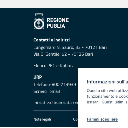
Contatti e indirizzi
Lungomare N. Sauro, 33 - 70121 Bari
Via G. Gentile, 52 - 70126 Bari
Elenco PEC
e
Rubrica
URP
Informazioni sull'
Telefono: 800 713939
Scrivici:
email
Questo sito web utilizz
funzionamento e cookie 
Iniziativa finanziata con risorse del POR Puglia
esterni. Questi ultimi
Note legali
Cookie e privacy
Att
Fammi scegliere