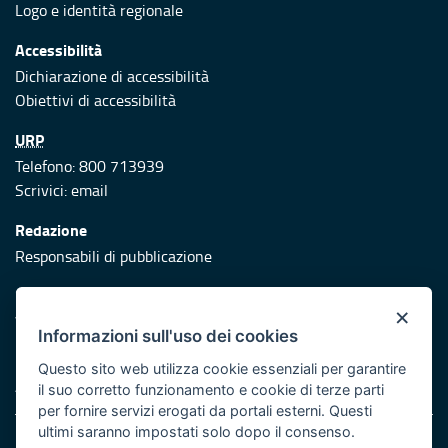
Logo e identità regionale
Accessibilità
Dichiarazione di accessibilità
Obiettivi di accessibilità
URP
Telefono: 800 713939
Scrivici:
email
Redazione
Responsabili di pubblicazione
Protezione civile
×
Vai al sito di Protezione Civile Puglia
Informazioni sull'uso dei cookies
Iniziativa finanziata con risorse del POR Puglia 2014/2020 -
Questo sito web utilizza cookie essenziali per garantire
Asse XI
il suo corretto funzionamento e cookie di terze parti
per fornire servizi erogati da portali esterni. Questi
ultimi saranno impostati solo dopo il consenso.
Note legali