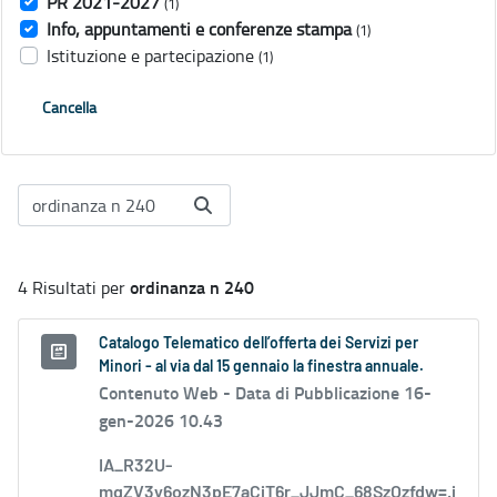
PR 2021-2027
(1)
Info, appuntamenti e conferenze stampa
(1)
Istituzione e partecipazione
(1)
Cancella
ordinanza n 240
4 Risultati per
Catalogo Telematico dell’offerta dei Servizi per
Minori - al via dal 15 gennaio la finestra annuale.
Contenuto Web -
Data di Pubblicazione 16-
gen-2026 10.43
IA_R32U-
mqZV3y6ozN3pE7aCjT6r_JJmC_68SzOzfdw=.j