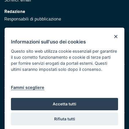
Redazione
Responsabili di pubblicazione
Protezione civile
×
Vai al sito di Protezione Civile Puglia
Informazioni sull'uso dei cookies
Iniziativa finanziata con risorse del POR Puglia 2014/2020 -
Questo sito web utilizza cookie essenziali per garantire
Asse XI
il suo corretto funzionamento e cookie di terze parti
per fornire servizi erogati da portali esterni. Questi
ultimi saranno impostati solo dopo il consenso.
Note legali
Cookie e privacy
Atti di notifica
Fammi scegliere
Feed RSS
Servizi Intranet
Accetta tutti
Rifiuta tutti
© Regione Puglia