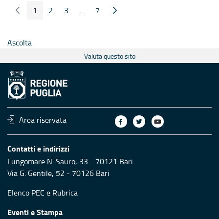
1
2
3
...
7
Pagina Precedente
Pagina Seguente
Pagina
Pagina
Pagina
Pagine intermedie
Pagina
Ascolta
Valuta questo sito
Area riservata
Contatti e indirizzi
Lungomare N. Sauro, 33 - 70121 Bari
Via G. Gentile, 52 - 70126 Bari
Elenco PEC
e
Rubrica
Eventi e Stampa