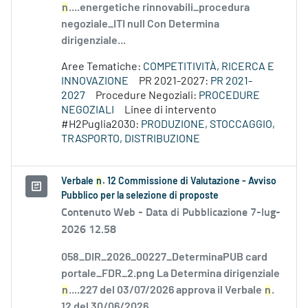
n
....energetiche rinnovabili_procedura
negoziale_ITI null Con Determina
dirigenziale...
Aree Tematiche:
COMPETITIVITÀ, RICERCA E
INNOVAZIONE
PR 2021-2027:
PR 2021-
2027
Procedure Negoziali:
PROCEDURE
NEGOZIALI
Linee di intervento
#H2Puglia2030:
PRODUZIONE, STOCCAGGIO,
TRASPORTO, DISTRIBUZIONE
Verbale
n
. 12 Commissione di Valutazione - Avviso
Pubblico per la selezione di proposte
Contenuto Web -
Data di Pubblicazione 7-lug-
2026 12.58
058_DIR_2026_00227_DeterminaPUB card
portale_FDR_2.png La Determina dirigenziale
n
....227 del 03/07/2026 approva il Verbale
n
.
12 del 30/06/2026...