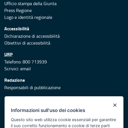
Ufficio stampa della Giunta
Press Regione
Logo e identità regionale
Accessibilità
Dichiarazione di accessibilità
Obiettivi di accessibilità
URP
Telefono: 800 713939
Scrivici:
email
Redazione
Responsabili di pubblicazione
Protezione civile
×
Vai al sito di Protezione Civile Puglia
Informazioni sull'uso dei cookies
Iniziativa finanziata con risorse del POR Puglia 2014/2020 -
Questo sito web utilizza cookie essenziali per garantire
Asse XI
il suo corretto funzionamento e cookie di terze parti