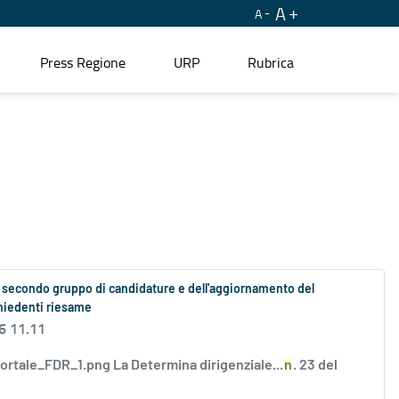
A
A
Press Regione
URP
Rubrica
del secondo gruppo di candidature e dell'aggiornamento del
chiedenti riesame
6 11.11
ortale_FDR_1.png La Determina dirigenziale...
n
. 23 del