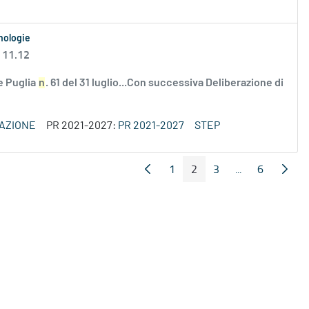
cnologie
 11.12
ne Puglia
n
. 61 del 31 luglio...Con successiva Deliberazione di
VAZIONE
PR 2021-2027:
PR 2021-2027
STEP
1
2
3
...
6
Pagina Precedente
Pagin
Pagina
Pagina
Pagina
Pagine interme
Pagina