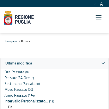
A
A
Ricerca
Homepage
Ricerca
Ultima modifica
Ora Passata
(0)
Passate 24 Ore
(2)
Settimana Passata
(8)
Mese Passato
(29)
Anno Passato
(474)
Intervallo Personalizzato…
(19)
Da