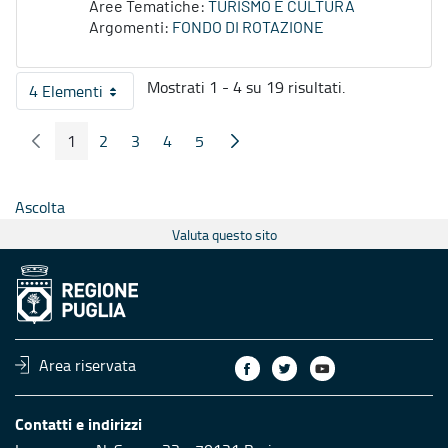
Aree Tematiche:
TURISMO E CULTURA
Argomenti:
FONDO DI ROTAZIONE
Mostrati 1 - 4 su 19 risultati.
4 Elementi
Per pagina
1
2
3
4
5
Pagina Precedente
Pagina Seguente
Pagina
Pagina
Pagina
Pagina
Pagina
Ascolta
Valuta questo sito
Area riservata
Contatti e indirizzi