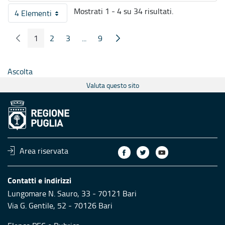
Mostrati 1 - 4 su 34 risultati.
4 Elementi
Per pagina
1
2
3
...
9
Pagina Precedente
Pagina Seguente
Pagina
Pagina
Pagina
Pagine intermedie
Pagina
Ascolta
Valuta questo sito
Area riservata
Contatti e indirizzi
Lungomare N. Sauro, 33 - 70121 Bari
Via G. Gentile, 52 - 70126 Bari