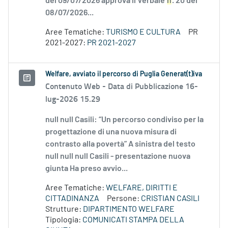
del 09/07/2026 approva il Verbale
n
. 20 del
08/07/2026...
Aree Tematiche:
TURISMO E CULTURA
PR
2021-2027:
PR 2021-2027
Welfare, avviato il percorso di Puglia Generat(t)iva
Contenuto Web -
Data di Pubblicazione 16-
lug-2026 15.29
null null Casili: “Un percorso condiviso per la
progettazione di una nuova misura di
contrasto alla povertà” A sinistra del testo
null null null Casili - presentazione nuova
giunta Ha preso avvio...
Aree Tematiche:
WELFARE, DIRITTI E
CITTADINANZA
Persone:
CRISTIAN CASILI
Strutture:
DIPARTIMENTO WELFARE
Tipologia:
COMUNICATI STAMPA DELLA