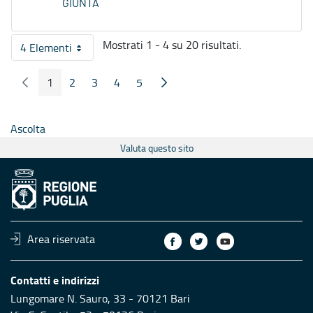
GIUNTA
Mostrati 1 - 4 su 20 risultati.
4 Elementi
Per pagina
1
2
3
4
5
Pagina Precedente
Pagina Seguente
Pagina
Pagina
Pagina
Pagina
Pagina
Ascolta
Valuta questo sito
Area riservata
Contatti e indirizzi
Lungomare N. Sauro, 33 - 70121 Bari