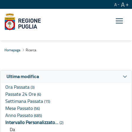
A
A
Ricerca
Homepage
Ricerca
Ultima modifica
Ora Passata
(3)
Passate 24 Ore
(6)
Settimana Passata
(15)
Mese Passato
(56)
Anno Passato
(685)
Intervallo Personalizzato…
(2)
Da