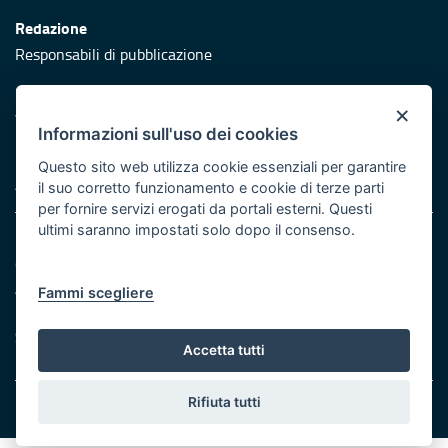
Redazione
Responsabili di pubblicazione
Protezione civile
×
Vai al sito di Protezione Civile Puglia
Informazioni sull'uso dei cookies
Iniziativa finanziata con risorse del POR Puglia 2014/2020 -
Questo sito web utilizza cookie essenziali per garantire
Asse XI
il suo corretto funzionamento e cookie di terze parti
per fornire servizi erogati da portali esterni. Questi
ultimi saranno impostati solo dopo il consenso.
Note legali
Cookie e privacy
Atti di notifica
Fammi scegliere
Feed RSS
Servizi Intranet
Accetta tutti
Rifiuta tutti
© Regione Puglia