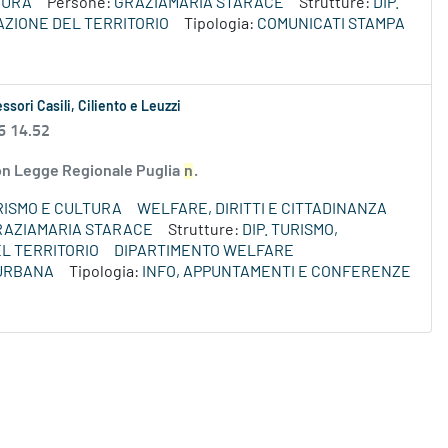
TURA
Persone:
GRAZIAMARIA STARACE
Strutture:
DIP.
AZIONE DEL TERRITORIO
Tipologia:
COMUNICATI STAMPA
ssori Casili, Ciliento e Leuzzi
6 14.52
 con Legge Regionale Puglia
n
.
RISMO E CULTURA
WELFARE, DIRITTI E CITTADINANZA
RAZIAMARIA STARACE
Strutture:
DIP. TURISMO,
L TERRITORIO
DIPARTIMENTO WELFARE
 URBANA
Tipologia:
INFO, APPUNTAMENTI E CONFERENZE