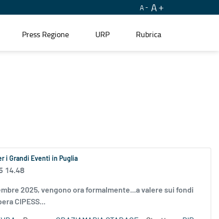
A
A
Press Regione
URP
Rubrica
r i Grandi Eventi in Puglia
6 14.48
vembre 2025, vengono ora formalmente...a valere sui fondi
era CIPESS...