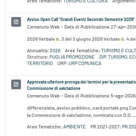
Aree Tematiche:
TURISMO E CULTURA
Argomenti
Avviso Open Call “Grandi Eventi Secondo Semestre 2026”
Contenuto Web -
Data di Pubblicazione 27-apr-202
2026 Verbale
n
. 3 del 3 giugno 2026 Verbale
n
. 4 d
Annualità:
2026
Aree Tematiche:
TURISMO E CUL
Strutture:
PUGLIA PROMOZIONE
DIP. TURISMO, 
TERRITORIO
URP:
URP COMUNICA
Approvata ulteriore proroga dei termini per la presentazio
Commissione di valutazione
Contenuto Web -
Data di Pubblicazione 5-ago-2026
differenziata_avviso pubblico_card portale.png Co
la Commissione di valutazione, nominata con D.D....
Aree Tematiche:
AMBIENTE
PR 2021-2027:
PR 20