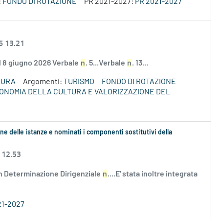
:
FONDO DI ROTAZIONE
PR 2021-2027:
PR 2021-2027
6 13.21
el 8 giugno 2026 Verbale
n
. 5...Verbale
n
. 13...
TURA
Argomenti:
TURISMO
FONDO DI ROTAZIONE
ECONOMIA DELLA CULTURA E VALORIZZAZIONE DEL
ne delle istanze e nominati i componenti sostitutivi della
 12.53
n Determinazione Dirigenziale
n
....E' stata inoltre integrata
21-2027