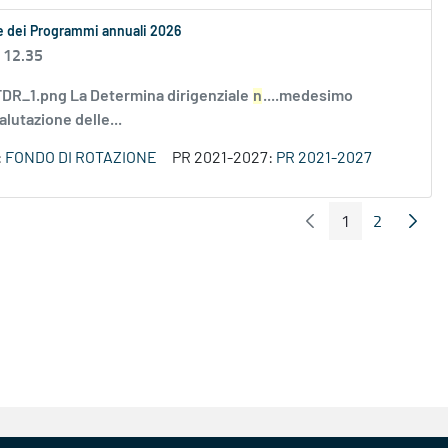
le dei Programmi annuali 2026
 12.35
R_1.png La Determina dirigenziale
n
....medesimo
alutazione delle...
:
FONDO DI ROTAZIONE
PR 2021-2027:
PR 2021-2027
1
2
Pagina Precedente
Pagin
Pagina
Pagina