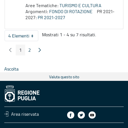
Aree Tematiche:
TURISMO E CULTURA
Argomenti:
FONDO DI ROTAZIONE
PR 2021-
2027:
PR 2021-2027
Mostrati 1 - 4 su 7 risultati.
4 Elementi
Per pagina
1
2
Pagina Precedente
Pagina Seguente
Pagina
Pagina
Ascolta
Valuta questo sito
Area riservata