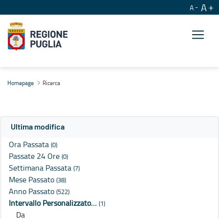
A
A
Ricerca
Homepage
Ricerca
Ultima modifica
Ora Passata
(0)
Passate 24 Ore
(0)
Settimana Passata
(7)
Mese Passato
(38)
Anno Passato
(522)
Intervallo Personalizzato…
(1)
Da