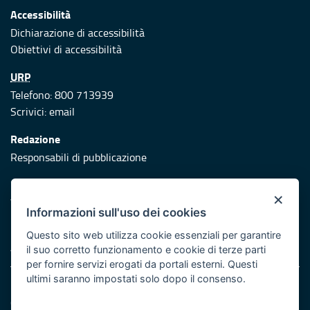
Accessibilità
Dichiarazione di accessibilità
Obiettivi di accessibilità
URP
Telefono: 800 713939
Scrivici:
email
Redazione
Responsabili di pubblicazione
Protezione civile
×
Vai al sito di Protezione Civile Puglia
Informazioni sull'uso dei cookies
Iniziativa finanziata con risorse del POR Puglia 2014/2020 -
Questo sito web utilizza cookie essenziali per garantire
Asse XI
il suo corretto funzionamento e cookie di terze parti
per fornire servizi erogati da portali esterni. Questi
ultimi saranno impostati solo dopo il consenso.
Note legali
Cookie e privacy