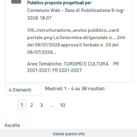
Pubblico proposte progettuali per
Contenuto Web -
Data di Pubblicazione 9-lug-
2026 18.07
VIII_ristrutturazione_avviso pubblico_card
portale.png La Determina dirigenziale
n
....244
del 09/07/2026 approva il Verbale
n
. 20 del
08/07/2026...
Aree Tematiche:
TURISMO E CULTURA
PR
2021-2027:
PR 2021-2027
Mostrati 1 - 4 su 38 risultati.
4 Elementi
Per pagina
1
2
3
...
10
Pagina Precedente
Pagina Seguente
Pagina
Pagina
Pagina
Pagine intermedie
Pagina
Ascolta
Valuta questo sito