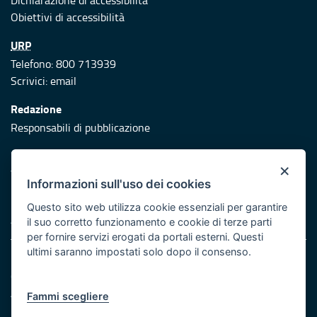
Dichiarazione di accessibilità
Obiettivi di accessibilità
URP
Telefono: 800 713939
Scrivici:
email
Redazione
Responsabili di pubblicazione
Protezione civile
×
Vai al sito di Protezione Civile Puglia
Informazioni sull'uso dei cookies
Iniziativa finanziata con risorse del POR Puglia 2014/2020 -
Questo sito web utilizza cookie essenziali per garantire
Asse XI
il suo corretto funzionamento e cookie di terze parti
per fornire servizi erogati da portali esterni. Questi
ultimi saranno impostati solo dopo il consenso.
Note legali
Cookie e privacy
Atti di notifica
Fammi scegliere
Feed RSS