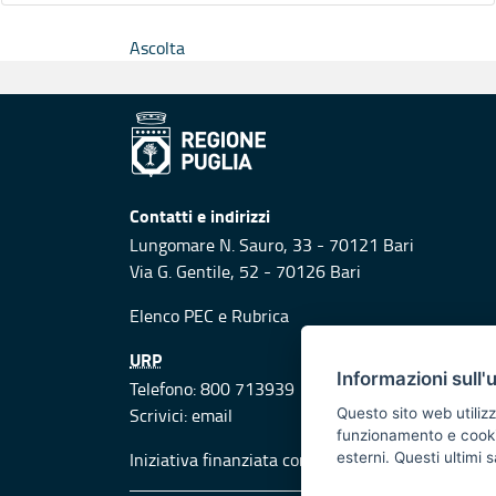
Ascolta
Contatti e indirizzi
Lungomare N. Sauro, 33 - 70121 Bari
Via G. Gentile, 52 - 70126 Bari
Elenco PEC
e
Rubrica
URP
Informazioni sull'
Telefono: 800 713939
Scrivici:
email
Questo sito web utilizz
funzionamento e cookie 
Iniziativa finanziata con risorse del POR Puglia
esterni. Questi ultimi