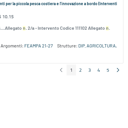
i per la piccola pesca costiera e l’innovazione a bordo (Interventi
5 10.15
....Allegato
n
. 2/a - Intervento Codice 111102 Allegato
n
.
Argomenti:
FEAMPA 21-27
Strutture:
DIP. AGRICOLTURA,
1
2
3
4
5
Pagina Precedente
Pagin
Pagina
Pagina
Pagina
Pagina
Pagina