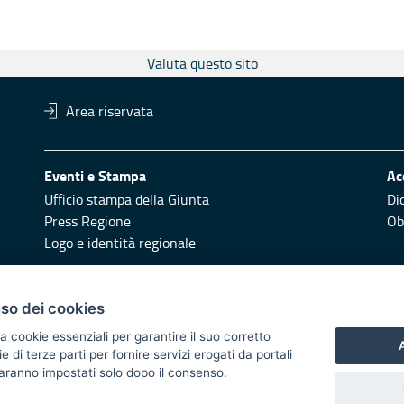
Valuta questo sito
Area riservata
Eventi e Stampa
Ac
Ufficio stampa della Giunta
Di
Press Regione
Obi
Logo e identità regionale
Redazione
Pr
uso dei cookies
Responsabili di pubblicazione
Vai
a cookie essenziali per garantire il suo corretto
A
di terze parti per fornire servizi erogati da portali
 2014/2020 - Asse XI
 saranno impostati solo dopo il consenso.