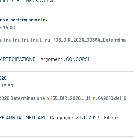
 RICERCA E INNOVAZIONE
ieno e indeterminato di
n
.
6 15.00
 null null null null null...null 106_DIR_2026_00364_Determina
PARTECIPAZIONE
Argomenti:
CONCORSI
2026
 15.39
/2026 Determinazione
n
.155_DIR_2026_...M.
n
. 649010 del 19
ERE AGROALIMENTARI
Campagne:
2026-2027
Filiere: