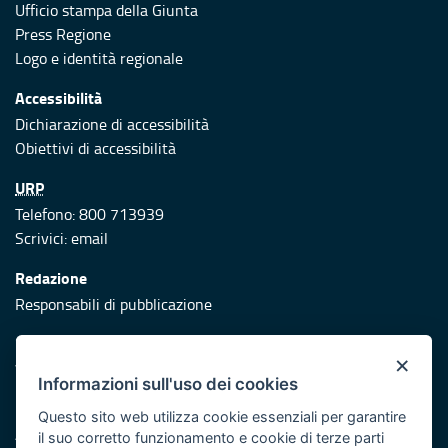
Ufficio stampa della Giunta
Press Regione
Logo e identità regionale
Accessibilità
Dichiarazione di accessibilità
Obiettivi di accessibilità
URP
Telefono: 800 713939
Scrivici:
email
Redazione
Responsabili di pubblicazione
Protezione civile
×
Vai al sito di Protezione Civile Puglia
Informazioni sull'uso dei cookies
Iniziativa finanziata con risorse del POR Puglia 2014/2020 -
Questo sito web utilizza cookie essenziali per garantire
Asse XI
il suo corretto funzionamento e cookie di terze parti