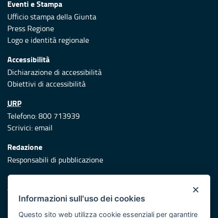
Eventi e Stampa
Ufficio stampa della Giunta
Press Regione
Logo e identità regionale
Accessibilità
Dichiarazione di accessibilità
Obiettivi di accessibilità
URP
Telefono: 800 713939
Scrivici:
email
Redazione
Responsabili di pubblicazione
Protezione civile
×
Vai al sito di Protezione Civile Puglia
Informazioni sull'uso dei cookies
Iniziativa finanziata con risorse del POR Puglia 2014/2020 -
Questo sito web utilizza cookie essenziali per garantire