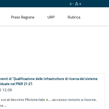
A
A
Press Regione
URP
Rubrica
enti di “Qualificazione delle infrastrutture di ricerca del sistema
iduate nel PNIR 21-27.
5 12.09
i cui al decreto Ministeriale
n
....accesso remoto a risorse,
e...