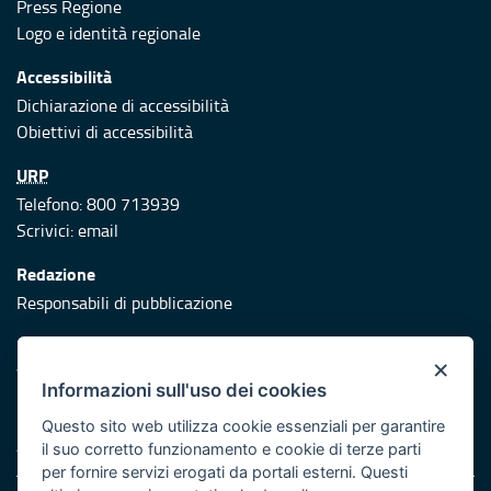
Press Regione
Logo e identità regionale
Accessibilità
Dichiarazione di accessibilità
Obiettivi di accessibilità
URP
Telefono: 800 713939
Scrivici:
email
Redazione
Responsabili di pubblicazione
Protezione civile
×
Vai al sito di Protezione Civile Puglia
Informazioni sull'uso dei cookies
Iniziativa finanziata con risorse del POR Puglia 2014/2020 -
Questo sito web utilizza cookie essenziali per garantire
Asse XI
il suo corretto funzionamento e cookie di terze parti
per fornire servizi erogati da portali esterni. Questi