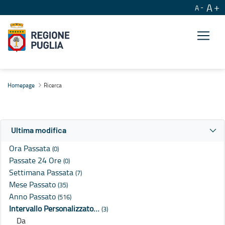
A
A
Ricerca
Homepage
Ricerca
Ultima modifica
Ora Passata
(0)
Passate 24 Ore
(0)
Settimana Passata
(7)
Mese Passato
(35)
Anno Passato
(516)
Intervallo Personalizzato…
(3)
Da