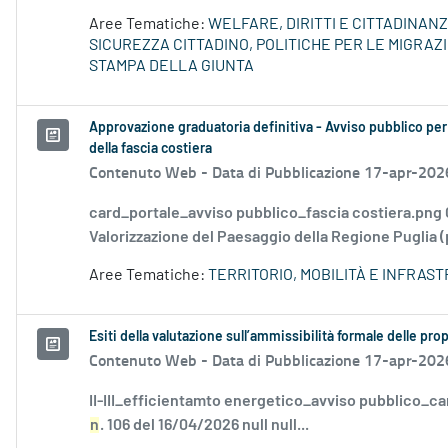
Aree Tematiche:
WELFARE, DIRITTI E CITTADINAN
SICUREZZA CITTADINO, POLITICHE PER LE MIGRAZI
STAMPA DELLA GIUNTA
Approvazione graduatoria definitiva - Avviso pubblico per 
della fascia costiera
Contenuto Web -
Data di Pubblicazione 17-apr-202
card_portale_avviso pubblico_fascia costiera.png
Valorizzazione del Paesaggio della Regione Puglia (p
Aree Tematiche:
TERRITORIO, MOBILITÀ E INFRAS
Esiti della valutazione sull’ammissibilità formale delle pr
Contenuto Web -
Data di Pubblicazione 17-apr-202
II-III_efficientamto energetico_avviso pubblico_ca
n
. 106 del 16/04/2026 null null...