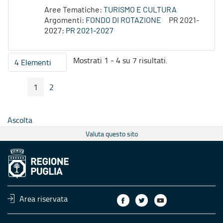
Aree Tematiche:
TURISMO E CULTURA
Argomenti:
FONDO DI ROTAZIONE
PR 2021-
2027:
PR 2021-2027
Mostrati 1 - 4 su 7 risultati.
4 Elementi
Per pagina
1
2
Pagina Precedente
Pagina Seguente
Pagina
Pagina
Ascolta
Valuta questo sito
Area riservata