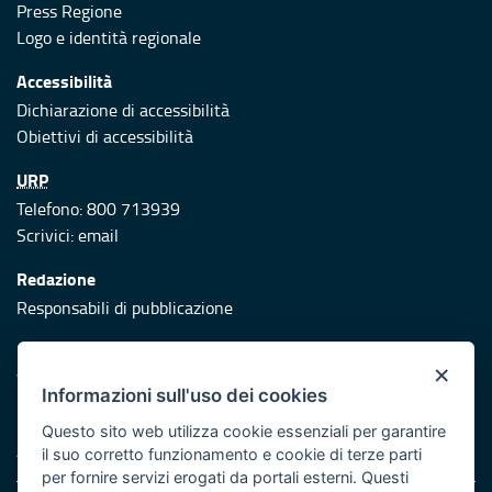
Press Regione
Logo e identità regionale
Accessibilità
Dichiarazione di accessibilità
Obiettivi di accessibilità
URP
Telefono: 800 713939
Scrivici:
email
Redazione
Responsabili di pubblicazione
Protezione civile
×
Vai al sito di Protezione Civile Puglia
Informazioni sull'uso dei cookies
Iniziativa finanziata con risorse del POR Puglia 2014/2020 -
Questo sito web utilizza cookie essenziali per garantire
Asse XI
il suo corretto funzionamento e cookie di terze parti
per fornire servizi erogati da portali esterni. Questi