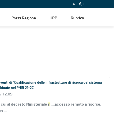
A
A
Press Regione
URP
Rubrica
enti di “Qualificazione delle infrastrutture di ricerca del sistema
iduate nel PNIR 21-27.
5 12.09
i cui al decreto Ministeriale
n
....accesso remoto a risorse,
e...