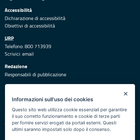
Accessibilità
Dichiarazione di accessibilità
Obiettivi di accessibilità
URP
Telefono: 800 713939
Scrivici:
email
Redazione
Responsabili di pubblicazione
Protezione civile
×
Vai al sito di Protezione Civile Puglia
Informazioni sull'uso dei cookies
Iniziativa finanziata con risorse del POR Puglia 2014/2020 -
Questo sito web utilizza cookie essenziali per garantire
Asse XI
il suo corretto funzionamento e cookie di terze parti
per fornire servizi erogati da portali esterni. Questi
ultimi saranno impostati solo dopo il consenso.
Note legali