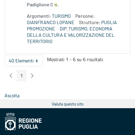
Padiglione C
n
.
Argomenti:
TURISMO
Persone:
GIANFRANCO LOPANE
Strutture:
PUGLIA
PROMOZIONE
DIP. TURISMO, ECONOMIA
DELLA CULTURA E VALORIZZAZIONE DEL
TERRITORIO
Mostrati 1 - 6 su 6 risultati.
40 Elementi
Per pagina
1
Pagina Precedente
Pagina Seguente
Pagina
Ascolta
Valuta questo sito