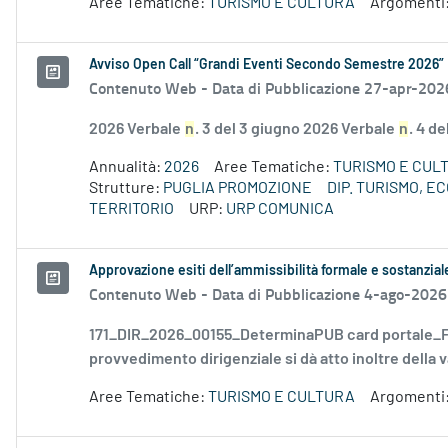
Aree Tematiche:
TURISMO E CULTURA
Argomenti
Avviso Open Call “Grandi Eventi Secondo Semestre 2026”
Contenuto Web -
Data di Pubblicazione 27-apr-202
2026 Verbale
n
. 3 del 3 giugno 2026 Verbale
n
. 4 d
Annualità:
2026
Aree Tematiche:
TURISMO E CUL
Strutture:
PUGLIA PROMOZIONE
DIP. TURISMO, 
TERRITORIO
URP:
URP COMUNICA
Approvazione esiti dell’ammissibilità formale e sostanzia
Contenuto Web -
Data di Pubblicazione 4-ago-2026
171_DIR_2026_00155_DeterminaPUB card portale_FD
provvedimento dirigenziale si dà atto inoltre della v
Aree Tematiche:
TURISMO E CULTURA
Argomenti