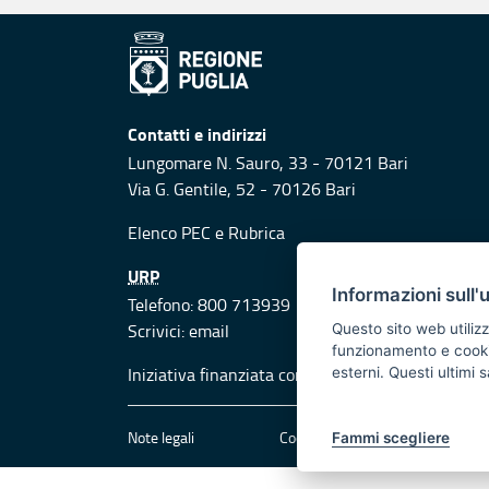
Contatti e indirizzi
Lungomare N. Sauro, 33 - 70121 Bari
Via G. Gentile, 52 - 70126 Bari
Elenco PEC
e
Rubrica
URP
Informazioni sull'
Telefono: 800 713939
Scrivici:
email
Questo sito web utilizz
funzionamento e cookie 
Iniziativa finanziata con risorse del POR Puglia
esterni. Questi ultimi
Note legali
Cookie e privacy
Att
Fammi scegliere