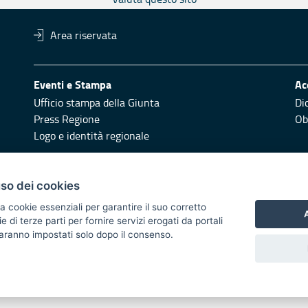
Area riservata
Eventi e Stampa
Ac
Ufficio stampa della Giunta
Di
Press Regione
Obi
Logo e identità regionale
Redazione
Pr
uso dei cookies
Responsabili di pubblicazione
Vai
a cookie essenziali per garantire il suo corretto
A
di terze parti per fornire servizi erogati da portali
 2014/2020 - Asse XI
 saranno impostati solo dopo il consenso.
i di notifica
Feed RSS
Servizi Intranet