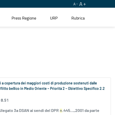
A
A
Press Regione
URP
Rubrica
 a copertura dei maggiori costi di produzione sostenuti dalle
litto bellico in Medio Oriente – Priorità 2 – Obiettivo Specifico 2.2
 8.51
Allegato 3a DSAN ai sendi del DPR
n
.445..._2001 da parte