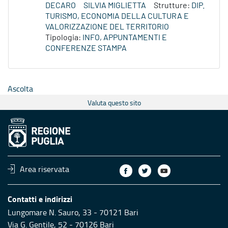
DECARO
SILVIA MIGLIETTA
Strutture:
DIP.
TURISMO, ECONOMIA DELLA CULTURA E
VALORIZZAZIONE DEL TERRITORIO
Tipologia:
INFO, APPUNTAMENTI E
CONFERENZE STAMPA
Ascolta
Valuta questo sito
Area riservata
Contatti e indirizzi
Lungomare N. Sauro, 33 - 70121 Bari
Via G. Gentile, 52 - 70126 Bari