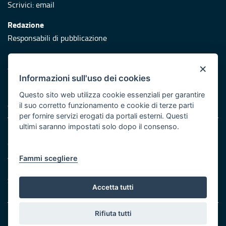
Scrivici:
email
Redazione
Responsabili di pubblicazione
Protezione civile
×
Vai al sito di Protezione Civile Puglia
Informazioni sull'uso dei cookies
Iniziativa finanziata con risorse del POR Puglia 2014/2020 -
Questo sito web utilizza cookie essenziali per garantire
Asse XI
il suo corretto funzionamento e cookie di terze parti
per fornire servizi erogati da portali esterni. Questi
ultimi saranno impostati solo dopo il consenso.
Note legali
Cookie e privacy
Atti di notifica
Fammi scegliere
Feed RSS
Servizi Intranet
Accetta tutti
Rifiuta tutti
© Regione Puglia