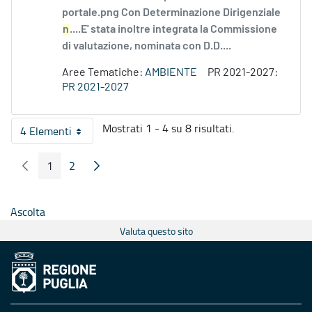
portale.png Con Determinazione Dirigenziale
n
....E' stata inoltre integrata la Commissione
di valutazione, nominata con D.D....
Aree Tematiche:
AMBIENTE
PR 2021-2027:
PR 2021-2027
Mostrati 1 - 4 su 8 risultati.
4 Elementi
Per pagina
1
2
Pagina Precedente
Pagina Seguente
Pagina
Pagina
Ascolta
Valuta questo sito