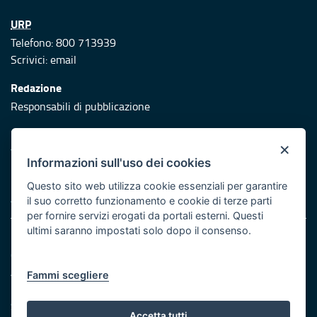
URP
Telefono: 800 713939
Scrivici:
email
Redazione
Responsabili di pubblicazione
Protezione civile
×
Vai al sito di Protezione Civile Puglia
Informazioni sull'uso dei cookies
Iniziativa finanziata con risorse del POR Puglia 2014/2020 -
Questo sito web utilizza cookie essenziali per garantire
Asse XI
il suo corretto funzionamento e cookie di terze parti
per fornire servizi erogati da portali esterni. Questi
ultimi saranno impostati solo dopo il consenso.
Note legali
Cookie e privacy
Atti di notifica
Fammi scegliere
Feed RSS
Servizi Intranet
Accetta tutti