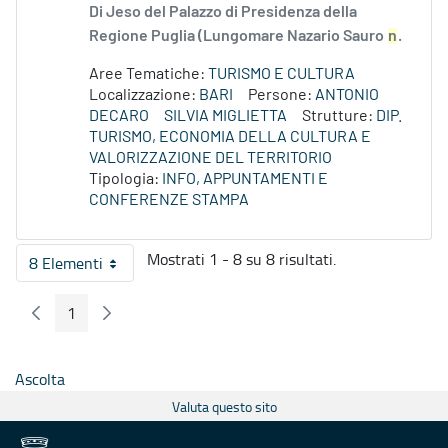
Di Jeso del Palazzo di Presidenza della
Regione Puglia (Lungomare Nazario Sauro
n
.
Aree Tematiche:
TURISMO E CULTURA
Localizzazione:
BARI
Persone:
ANTONIO
DECARO
SILVIA MIGLIETTA
Strutture:
DIP.
TURISMO, ECONOMIA DELLA CULTURA E
VALORIZZAZIONE DEL TERRITORIO
Tipologia:
INFO, APPUNTAMENTI E
CONFERENZE STAMPA
Mostrati 1 - 8 su 8 risultati.
8 Elementi
Per pagina
1
Pagina Precedente
Pagina Seguente
Pagina
Ascolta
Valuta questo sito