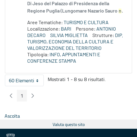
Di Jeso del Palazzo di Presidenza della
Regione Puglia (Lungomare Nazario Sauro
n
.
Aree Tematiche:
TURISMO E CULTURA
Localizzazione:
BARI
Persone:
ANTONIO
DECARO
SILVIA MIGLIETTA
Strutture:
DIP.
TURISMO, ECONOMIA DELLA CULTURA E
VALORIZZAZIONE DEL TERRITORIO
Tipologia:
INFO, APPUNTAMENTI E
CONFERENZE STAMPA
Mostrati 1 - 8 su 8 risultati.
60 Elementi
Per pagina
1
Pagina Precedente
Pagina Seguente
Pagina
Ascolta
Valuta questo sito