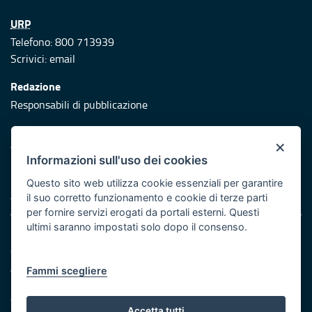
URP
Telefono: 800 713939
Scrivici:
email
Redazione
Responsabili di pubblicazione
Protezione civile
×
Vai al sito di Protezione Civile Puglia
Informazioni sull'uso dei cookies
Iniziativa finanziata con risorse del POR Puglia 2014/2020 -
Questo sito web utilizza cookie essenziali per garantire
Asse XI
il suo corretto funzionamento e cookie di terze parti
per fornire servizi erogati da portali esterni. Questi
ultimi saranno impostati solo dopo il consenso.
Note legali
Cookie e privacy
Atti di notifica
Fammi scegliere
Feed RSS
Servizi Intranet
Accetta tutti