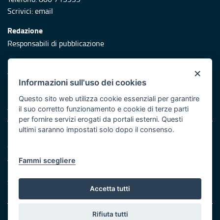
Scrivici:
email
Redazione
Responsabili di pubblicazione
Protezione civile
×
Vai al sito di Protezione Civile Puglia
Informazioni sull'uso dei cookies
Iniziativa finanziata con risorse del POR Puglia 2014/2020 -
Questo sito web utilizza cookie essenziali per garantire
Asse XI
il suo corretto funzionamento e cookie di terze parti
per fornire servizi erogati da portali esterni. Questi
ultimi saranno impostati solo dopo il consenso.
Note legali
Cookie e privacy
Atti di notifica
Fammi scegliere
Feed RSS
Servizi Intranet
Accetta tutti
Rifiuta tutti
© Regione Puglia