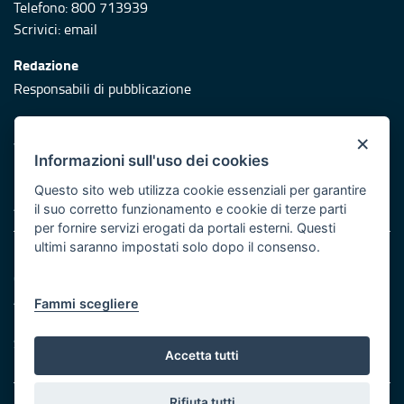
Telefono: 800 713939
Scrivici:
email
Redazione
Responsabili di pubblicazione
Protezione civile
×
Vai al sito di Protezione Civile Puglia
Informazioni sull'uso dei cookies
Iniziativa finanziata con risorse del POR Puglia 2014/2020 -
Questo sito web utilizza cookie essenziali per garantire
Asse XI
il suo corretto funzionamento e cookie di terze parti
per fornire servizi erogati da portali esterni. Questi
ultimi saranno impostati solo dopo il consenso.
Note legali
Cookie e privacy
Atti di notifica
Fammi scegliere
Feed RSS
Servizi Intranet
Accetta tutti
Rifiuta tutti