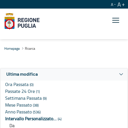
A
A
Ricerca
Homepage
Ricerca
Ultima modifica
Ora Passata
(0)
Passate 24 Ore
(1)
Settimana Passata
(9)
Mese Passato
(38)
Anno Passato
(536)
Intervallo Personalizzato…
(4)
Da