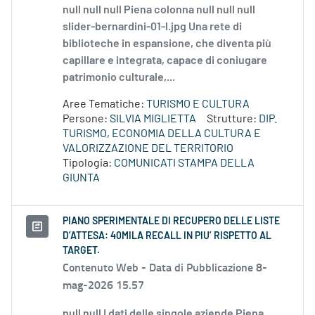
null null null Piena colonna null null null
slider-bernardini-01-l.jpg Una rete di
biblioteche in espansione, che diventa più
capillare e integrata, capace di coniugare
patrimonio culturale,...
Aree Tematiche:
TURISMO E CULTURA
Persone:
SILVIA MIGLIETTA
Strutture:
DIP.
TURISMO, ECONOMIA DELLA CULTURA E
VALORIZZAZIONE DEL TERRITORIO
Tipologia:
COMUNICATI STAMPA DELLA
GIUNTA
PIANO SPERIMENTALE DI RECUPERO DELLE LISTE
D’ATTESA: 40MILA RECALL IN PIU’ RISPETTO AL
TARGET.
Contenuto Web -
Data di Pubblicazione 8-
mag-2026 15.57
null null I dati delle singole aziende Piena