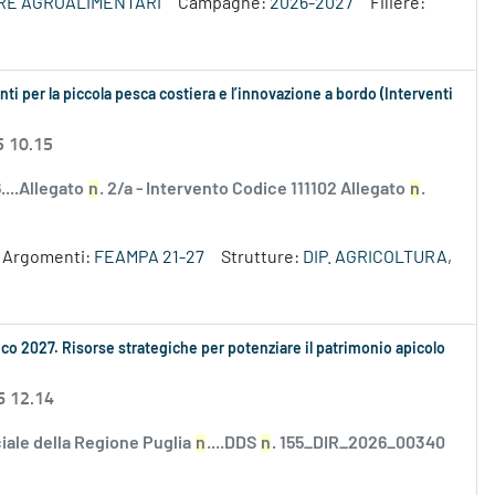
ERE AGROALIMENTARI
Campagne:
2026-2027
Filiere:
i per la piccola pesca costiera e l’innovazione a bordo (Interventi
5 10.15
....Allegato
n
. 2/a - Intervento Codice 111102 Allegato
n
.
Argomenti:
FEAMPA 21-27
Strutture:
DIP. AGRICOLTURA,
ico 2027. Risorse strategiche per potenziare il patrimonio apicolo
6 12.14
ciale della Regione Puglia
n
....DDS
n
. 155_DIR_2026_00340