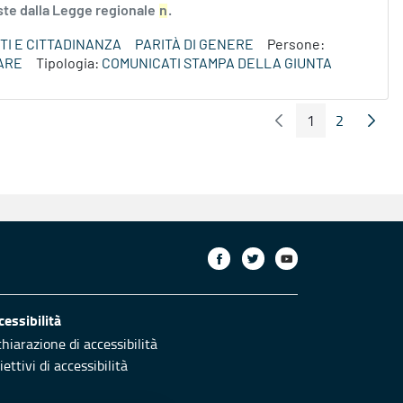
iste dalla Legge regionale
n
.
TI E CITTADINANZA
PARITÀ DI GENERE
Persone:
ARE
Tipologia:
COMUNICATI STAMPA DELLA GIUNTA
1
2
Pagina Precedente
Pagin
Pagina
Pagina
cessibilità
chiarazione di accessibilità
ettivi di accessibilità