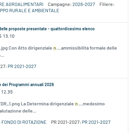
ERE AGROALIMENTARI
Campagne:
2026-2027
Filiere:
LUPPO RURALE E AMBIENTALE
le delle proposte presentate - quattordicesimo elenco
6 13.10
i.jpg Con Atto dirigenziale
n
....ammissibilità formale delle
..
027:
PR 2021-2027
le dei Programmi annuali 2026
 12.35
R_1.png La Determina dirigenziale
n
....medesimo
alutazione delle...
:
FONDO DI ROTAZIONE
PR 2021-2027:
PR 2021-2027