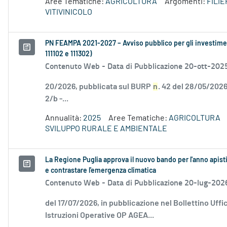
Aree Tematiche:
AGRICOLTURA
Argomenti:
FILI
VITIVINICOLO
PN FEAMPA 2021-2027 – Avviso pubblico per gli investiment
111102 e 111302)
Contenuto Web -
Data di Pubblicazione 20-ott-202
20/2026, pubblicata sul BURP
n
. 42 del 28/05/2026
2/b -...
Annualità:
2025
Aree Tematiche:
AGRICOLTURA
SVILUPPO RURALE E AMBIENTALE
La Regione Puglia approva il nuovo bando per l'anno apist
e contrastare l'emergenza climatica
Contenuto Web -
Data di Pubblicazione 20-lug-202
del 17/07/2026, in pubblicazione nel Bollettino Uffi
Istruzioni Operative OP AGEA...