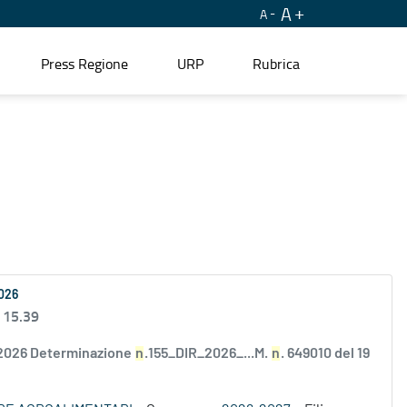
A
A
Press Regione
URP
Rubrica
2026
 15.39
/2026 Determinazione
n
.155_DIR_2026_...M.
n
. 649010 del 19