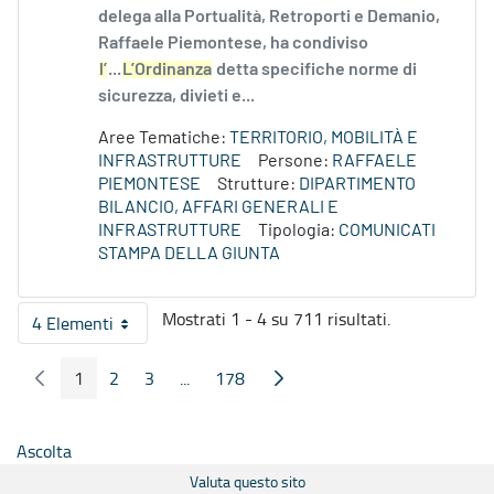
delega alla Portualità, Retroporti e Demanio,
Raffaele Piemontese, ha condiviso
l’
...
L’Ordinanza
detta specifiche norme di
sicurezza, divieti e...
Aree Tematiche:
TERRITORIO, MOBILITÀ E
INFRASTRUTTURE
Persone:
RAFFAELE
PIEMONTESE
Strutture:
DIPARTIMENTO
BILANCIO, AFFARI GENERALI E
INFRASTRUTTURE
Tipologia:
COMUNICATI
STAMPA DELLA GIUNTA
Mostrati 1 - 4 su 711 risultati.
4 Elementi
Per pagina
1
2
3
...
178
Pagina Precedente
Pagina Seguente
Pagina
Pagina
Pagina
Pagine intermedie
Pagina
Ascolta
Valuta questo sito